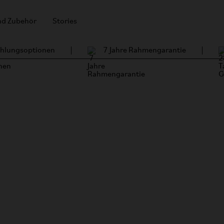
und Zubehör
Stories
Zahlungsoptionen
7 Jahre Rahmengarantie
Orda Twins
auf der ganzen
 Fahrt
ernommen und