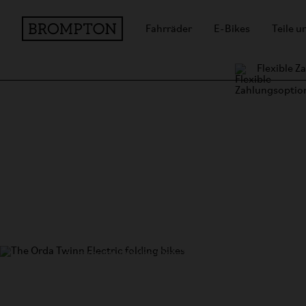
Fahrräder
E-Bikes
Teile 
Flexible 
Barcelona-Tour mit den 
Barcelona ist ein beliebtes Reiseziel für Menschen 
Welt – und ein Paradies für Foodies. Wir haben eine
zusammen mit den Orda Twins (
@ordatwins
) unt
dabei ihre Lieblingsplätze in der Stadt entdeckt.