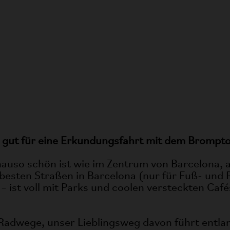
BROMPTON ELECTRIC STORIES
CKEN
h gut für eine Erkundungsfahrt mit dem Brompt
genauso schön ist wie im Zentrum von Barcelona,
r besten Straßen in Barcelona (nur für Fuß- und 
 – ist voll mit Parks und coolen versteckten Caf
 Radwege, unser Lieblingsweg davon führt entlan