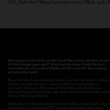
Ort. Auf dem Weg hat man einen Blick aufs 
Was genau hatte euch an der Stadt Barcelona gereizt, bevor
ihr hierhergezogen seid? Was machte diese Stadt für euch
verlockender als andere Städte, als ihr euch für den Umzug
entscheidet habt?
Bevor wir die Entscheidung trafen, wo wir hinziehen wollten,
hatten wir beschlossen, unseren Master im Ausland zu
machen. Warum in Barcelona? Weil diese Stadt alles hat:
Strand, Berge, Stadtleben, ein internationales Umfeld und di
Kultur hier ist großartig.
Außerdem ist Barcelona keine übermäßig große Stadt, daru
ist es leicht, auch ohne Öffis herumzukommen. Man kann