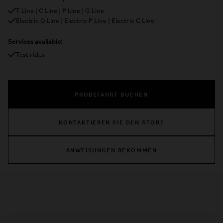
T Line | C Line | P Line | G Line
Electric G Line | Electric P Line | Electric C Line
Services available:
Test rides
PROBEFAHRT BUCHEN
KONTAKTIEREN SIE DEN STORE
ANWEISUNGEN BEKOMMEN