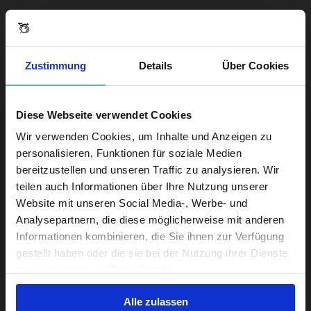
Zustimmung
Details
Über Cookies
Diese Webseite verwendet Cookies
Visiting from the United States?
Wir verwenden Cookies, um Inhalte und Anzeigen zu
personalisieren, Funktionen für soziale Medien
bereitzustellen und unseren Traffic zu analysieren. Wir
For a better experience, please visit our:
teilen auch Informationen über Ihre Nutzung unserer
Website mit unseren Social Media-, Werbe- und
Analysepartnern, die diese möglicherweise mit anderen
US website
Informationen kombinieren, die Sie ihnen zur Verfügung
gestellt haben oder die sie bei der Nutzung ihrer Dienste
No, stay here
gesammelt haben. Zeige Details
Alle zulassen