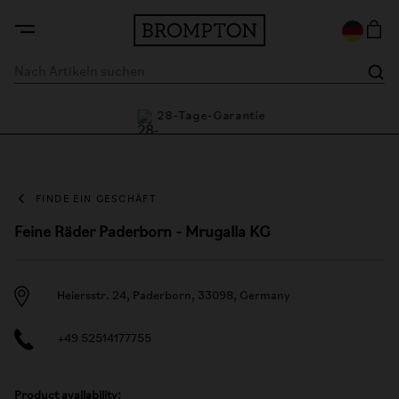
tie
28-Tage-Garantie
FINDE EIN GESCHÄFT
Feine Räder Paderborn - Mrugalla KG
Heiersstr. 24, Paderborn, 33098, Germany
+49 52514177755
Product availability: