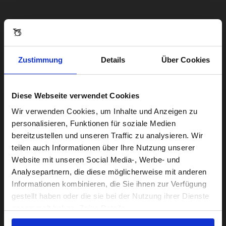
Zustimmung
Details
Über Cookies
Diese Webseite verwendet Cookies
Visiting from the United States?
Wir verwenden Cookies, um Inhalte und Anzeigen zu
personalisieren, Funktionen für soziale Medien
bereitzustellen und unseren Traffic zu analysieren. Wir
For a better experience, please visit our:
teilen auch Informationen über Ihre Nutzung unserer
Website mit unseren Social Media-, Werbe- und
Analysepartnern, die diese möglicherweise mit anderen
US website
Informationen kombinieren, die Sie ihnen zur Verfügung
gestellt haben oder die sie bei der Nutzung ihrer Dienste
No, stay here
gesammelt haben. Zeige Details