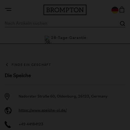
tie
28-Tage-Garantie
FINDE EIN GESCHÄFT
Die Speiche
Nadorster Straße 60, Oldenburg, 26123, Germany
https://www.speiche-ol.de/
+49 44184123