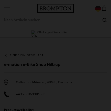
28-Tage-Garantie
Flexi
FINDE EIN GESCHÄFT
e-motion e-Bike Shop Hiltrup
Osttor 55, Münster, 48165, Germany
+49 250159901580
Product availability: