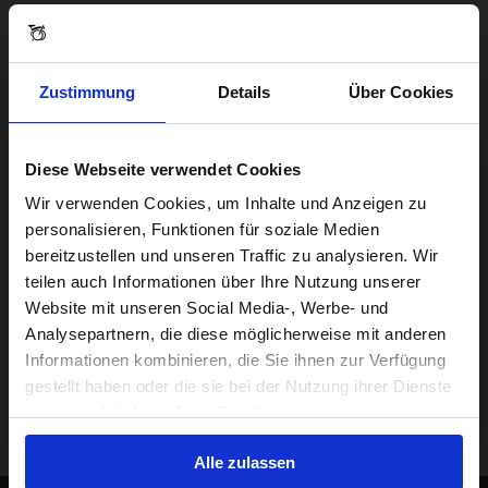
Zustimmung
Details
Über Cookies
Diese Webseite verwendet Cookies
Visiting from the United States?
Wir verwenden Cookies, um Inhalte und Anzeigen zu
personalisieren, Funktionen für soziale Medien
bereitzustellen und unseren Traffic zu analysieren. Wir
For a better experience, please visit our:
teilen auch Informationen über Ihre Nutzung unserer
Website mit unseren Social Media-, Werbe- und
Analysepartnern, die diese möglicherweise mit anderen
US website
Informationen kombinieren, die Sie ihnen zur Verfügung
gestellt haben oder die sie bei der Nutzung ihrer Dienste
No, stay here
gesammelt haben. Zeige Details
Alle zulassen