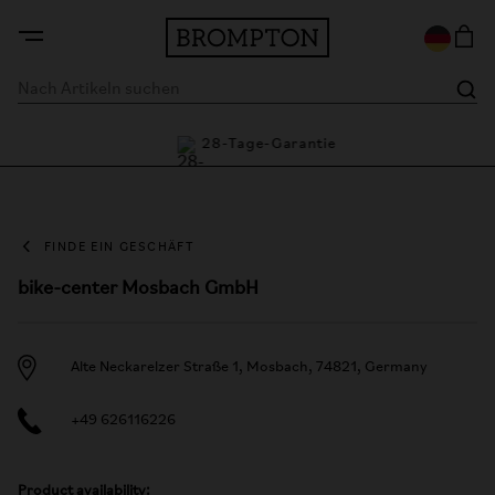
tie
28-Tage-Garantie
FINDE EIN GESCHÄFT
bike-center Mosbach GmbH
Alte Neckarelzer Straße 1, Mosbach, 74821, Germany
+49 626116226
Product availability: