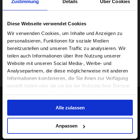
Zustimmung
Details
Über Cookies
Diese Webseite verwendet Cookies
Visiting from the United States?
Wir verwenden Cookies, um Inhalte und Anzeigen zu
personalisieren, Funktionen für soziale Medien
bereitzustellen und unseren Traffic zu analysieren. Wir
For a better experience, please visit our:
teilen auch Informationen über Ihre Nutzung unserer
Website mit unseren Social Media-, Werbe- und
Analysepartnern, die diese möglicherweise mit anderen
US website
Informationen kombinieren, die Sie ihnen zur Verfügung
gestellt haben oder die sie bei der Nutzung ihrer Dienste
No, stay here
gesammelt haben. Zeige Details
Bleib auf dem Laufenden
Alle zulassen
Bleib zu allem, was mit Brompton zu tun hat, auf dem 
Anpassen
Laufenden. 

Wir informieren dich über bevorstehende Kooperationen, 
Veranstaltungen und mehr.