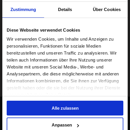
Zustimmung
Details
Über Cookies
Diese Webseite verwendet Cookies
Visiting from the United States?
Wir verwenden Cookies, um Inhalte und Anzeigen zu
personalisieren, Funktionen für soziale Medien
bereitzustellen und unseren Traffic zu analysieren. Wir
For a better experience, please visit our:
teilen auch Informationen über Ihre Nutzung unserer
Website mit unseren Social Media-, Werbe- und
Analysepartnern, die diese möglicherweise mit anderen
US website
Informationen kombinieren, die Sie ihnen zur Verfügung
gestellt haben oder die sie bei der Nutzung ihrer Dienste
No, stay here
gesammelt haben. Zeige Details
Alle zulassen
Bleib auf dem Laufenden
Anpassen