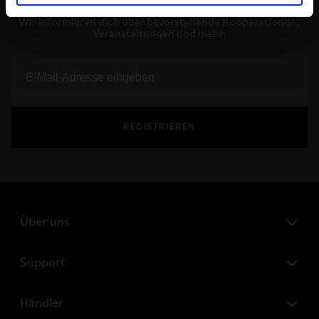
Bleib zu allem, was mit Brompton zu tun hat, auf dem 
Laufenden. 

Wir informieren dich über bevorstehende Kooperationen, 
Veranstaltungen und mehr.
REGISTRIEREN
Über uns
Support
Händler