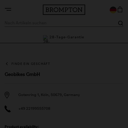
ie
28-Tage-Garantie
FINDE EIN GESCHÄFT
Geobikes GmbH
Gotenring 1, Köln, 50679, Germany
+49 22199555708
Product availability: