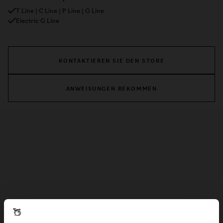
T Line | C Line | P Line | G Line
Electric G Line
KONTAKTIEREN SIE DEN STORE
ANWEISUNGEN BEKOMMEN