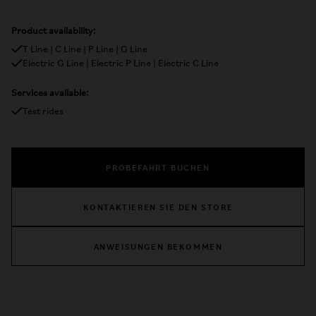
Product availability:
T Line | C Line | P Line | G Line
Electric G Line | Electric P Line | Electric C Line
Services available:
Test rides
PROBEFAHRT BUCHEN
KONTAKTIEREN SIE DEN STORE
ANWEISUNGEN BEKOMMEN