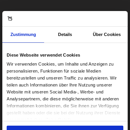
Zustimmung
Details
Über Cookies
Diese Webseite verwendet Cookies
Visiting from the United States?
Wir verwenden Cookies, um Inhalte und Anzeigen zu
personalisieren, Funktionen für soziale Medien
bereitzustellen und unseren Traffic zu analysieren. Wir
For a better experience, please visit our:
teilen auch Informationen über Ihre Nutzung unserer
Website mit unseren Social Media-, Werbe- und
Analysepartnern, die diese möglicherweise mit anderen
US website
Informationen kombinieren, die Sie ihnen zur Verfügung
gestellt haben oder die sie bei der Nutzung ihrer Dienste
No, stay here
gesammelt haben. Zeige Details