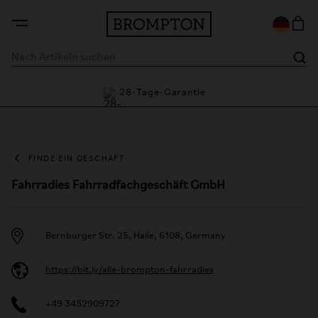
e
28-Tage-Garantie
F
FINDE EIN GESCHÄFT
Fahrradies Fahrradfachgeschäft GmbH
Bernburger Str. 25, Halle, 6108, Germany
https://bit.ly/alle-brompton-fahrradies
+49 3452909727