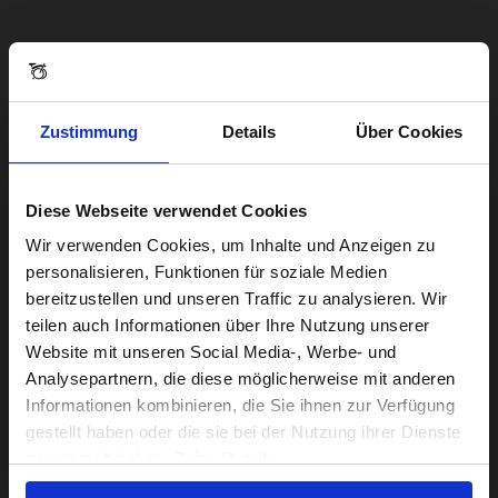
Zustimmung
Details
Über Cookies
Diese Webseite verwendet Cookies
Visiting from the United States?
Wir verwenden Cookies, um Inhalte und Anzeigen zu
personalisieren, Funktionen für soziale Medien
bereitzustellen und unseren Traffic zu analysieren. Wir
For a better experience, please visit our:
teilen auch Informationen über Ihre Nutzung unserer
Website mit unseren Social Media-, Werbe- und
Analysepartnern, die diese möglicherweise mit anderen
US website
Informationen kombinieren, die Sie ihnen zur Verfügung
gestellt haben oder die sie bei der Nutzung ihrer Dienste
No, stay here
gesammelt haben. Zeige Details