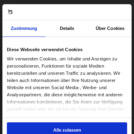
Zustimmung
Details
Über Cookies
Diese Webseite verwendet Cookies
Visiting from the United States?
Wir verwenden Cookies, um Inhalte und Anzeigen zu
personalisieren, Funktionen für soziale Medien
bereitzustellen und unseren Traffic zu analysieren. Wir
For a better experience, please visit our:
teilen auch Informationen über Ihre Nutzung unserer
Website mit unseren Social Media-, Werbe- und
Analysepartnern, die diese möglicherweise mit anderen
US website
Informationen kombinieren, die Sie ihnen zur Verfügung
gestellt haben oder die sie bei der Nutzung ihrer Dienste
No, stay here
gesammelt haben. Zeige Details
Alle zulassen