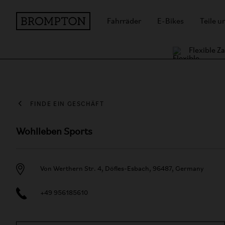
Fahrräder
E-Bikes
Teile 
Flexible 
FINDE EIN GESCHÄFT
Wohlleben Sports
Von Werthern Str. 4, Döfles-Esbach, 96487, Germany
+49 956185610