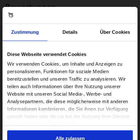
Bewertungen
Zustimmung
Details
Über Cookies
Diese Webseite verwendet Cookies
Visiting from the United States?
Wir verwenden Cookies, um Inhalte und Anzeigen zu
personalisieren, Funktionen für soziale Medien
bereitzustellen und unseren Traffic zu analysieren. Wir
For a better experience, please visit our:
teilen auch Informationen über Ihre Nutzung unserer
Website mit unseren Social Media-, Werbe- und
Analysepartnern, die diese möglicherweise mit anderen
US website
Informationen kombinieren, die Sie ihnen zur Verfügung
gestellt haben oder die sie bei der Nutzung ihrer Dienste
No, stay here
gesammelt haben. Zeige Details
Alle zulassen