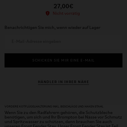
27,00€
Nicht vorrätig
Benachrichtigen Sie mich, wenn wieder auf Lager
SCHICKEN SIE MIR EINE E-MAIL
HÄNDLER IN IHRER NÄHE
VORDERE KOTFLÜGELHALTERUNG INKL. BESCHLÄGE UND HAKEN STAHL
Wenn Sie zu den Radfahrern gehören, die Schutzbleche
benötigen, um sich und Ihr Brompton bei Nässe vor Schmutz
und Spritzwasser zu schützen, dann brauchen Sie auch
unseren Front Fender Stay. Unser Front Fender Stay ist Teil