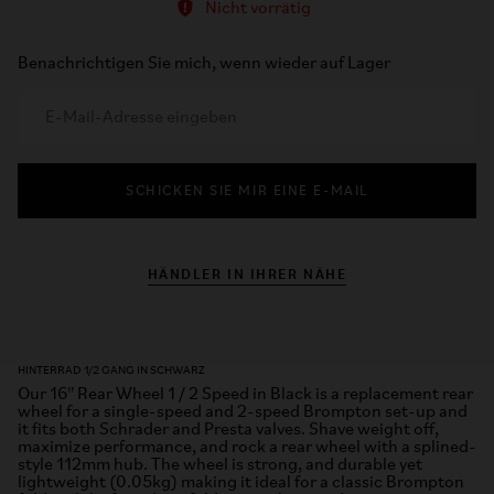
Nicht vorrätig
Benachrichtigen Sie mich, wenn wieder auf Lager
SCHICKEN SIE MIR EINE E-MAIL
HÄNDLER IN IHRER NÄHE
HINTERRAD 1/2 GANG IN SCHWARZ
Our 16'' Rear Wheel 1 / 2 Speed in Black is a replacement rear
wheel for a single-speed and 2-speed Brompton set-up and
it fits both Schrader and Presta valves. Shave weight off,
maximize performance, and rock a rear wheel with a splined-
style 112mm hub. The wheel is strong, and durable yet
lightweight (0.05kg) making it ideal for a classic Brompton