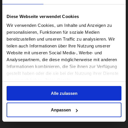
Diese Webseite verwendet Cookies
Visiting from the United States?
Wir verwenden Cookies, um Inhalte und Anzeigen zu
personalisieren, Funktionen für soziale Medien
bereitzustellen und unseren Traffic zu analysieren. Wir
For a better experience, please visit our:
teilen auch Informationen über Ihre Nutzung unserer
Website mit unseren Social Media-, Werbe- und
Analysepartnern, die diese möglicherweise mit anderen
US website
Informationen kombinieren, die Sie ihnen zur Verfügung
gestellt haben oder die sie bei der Nutzung ihrer Dienste
No, stay here
gesammelt haben. Zeige Details
Alle zulassen
Anpassen