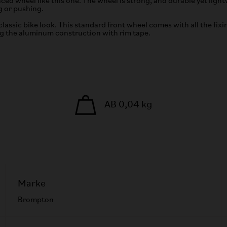
ed wheel like this one. The wheel is strong, and durable yet light
g or pushing.
classic bike look. This standard front wheel comes with all the fixi
ng the aluminum construction with rim tape.
AB 0,04 kg
Marke
Brompton