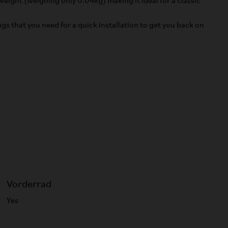
weight (weighing only 0.04kg) making it ideal for a classic
ngs that you need for a quick installation to get you back on
Vorderrad
Yes