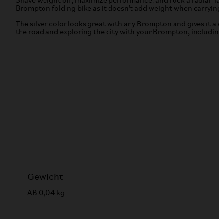
Shave weight off, maximize performance, and rock a radial-lac
Brompton folding bike as it doesn't add weight when carryin
The silver color looks great with any Brompton and gives it a 
the road and exploring the city with your Brompton, includi
Gewicht
AB 0,04 kg