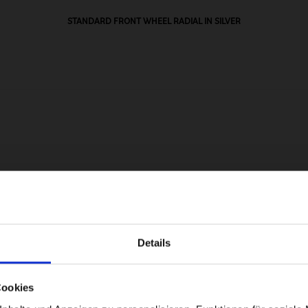
STANDARD FRONT WHEEL RADIAL IN SILVER
Details
Visiting from the United States?
Cookies
For a better experience, please visit our: