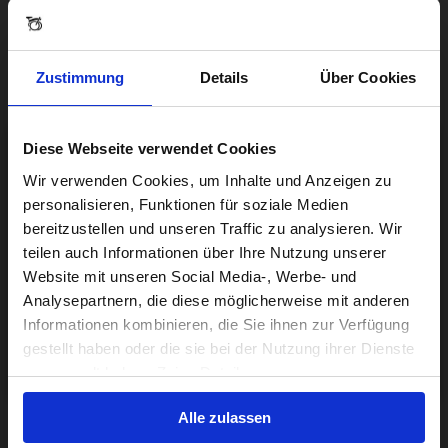
Zustimmung
Details
Über Cookies
Diese Webseite verwendet Cookies
Visiting from the United States?
Wir verwenden Cookies, um Inhalte und Anzeigen zu
personalisieren, Funktionen für soziale Medien
bereitzustellen und unseren Traffic zu analysieren. Wir
For a better experience, please visit our:
teilen auch Informationen über Ihre Nutzung unserer
Website mit unseren Social Media-, Werbe- und
Analysepartnern, die diese möglicherweise mit anderen
US website
Informationen kombinieren, die Sie ihnen zur Verfügung
gestellt haben oder die sie bei der Nutzung ihrer Dienste
No, stay here
gesammelt haben. Zeige Details
Alle zulassen