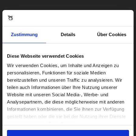
Bewertungen
Zustimmung
Details
Über Cookies
Diese Webseite verwendet Cookies
Visiting from the United States?
Wir verwenden Cookies, um Inhalte und Anzeigen zu
personalisieren, Funktionen für soziale Medien
bereitzustellen und unseren Traffic zu analysieren. Wir
For a better experience, please visit our:
teilen auch Informationen über Ihre Nutzung unserer
Website mit unseren Social Media-, Werbe- und
Analysepartnern, die diese möglicherweise mit anderen
US website
Informationen kombinieren, die Sie ihnen zur Verfügung
gestellt haben oder die sie bei der Nutzung ihrer Dienste
No, stay here
gesammelt haben. Zeige Details