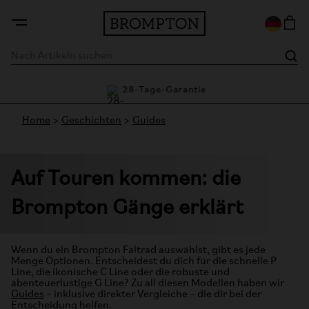
ie
28-Tage-Garantie
Home
>
Geschichten
>
G
uides
Auf Touren kommen: die
Brompton Gänge erklärt
Wenn du ein Brompton Faltrad auswählst, gibt es jede
Menge Optionen. Entscheidest du dich für die schnelle P
Line, die ikonische C Line oder die robuste und
abenteuerlustige G Line? Zu all diesen Modellen haben wir
Guides
– inklusive direkter Vergleiche – die dir bei der
Entscheidung helfen.