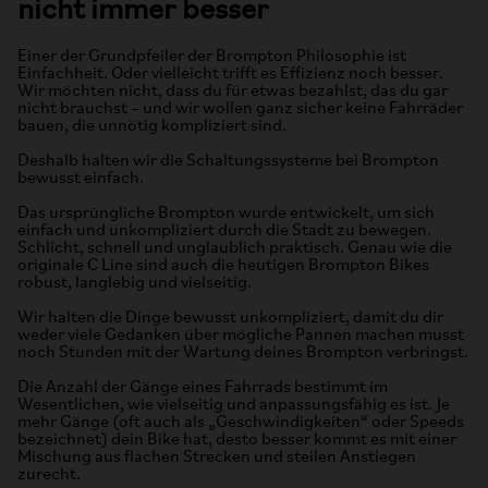
nicht immer besser
Einer der Grundpfeiler der Brompton Philosophie ist
Einfachheit. Oder vielleicht trifft es Effizienz noch besser.
Wir möchten nicht, dass du für etwas bezahlst, das du gar
nicht brauchst – und wir wollen ganz sicher keine Fahrräder
bauen, die unnötig kompliziert sind.
Deshalb halten wir die Schaltungssysteme bei Brompton
bewusst einfach.
Das ursprüngliche Brompton wurde entwickelt, um sich
einfach und unkompliziert durch die Stadt zu bewegen.
Schlicht, schnell und unglaublich praktisch. Genau wie die
originale C Line sind auch die heutigen Brompton Bikes
robust, langlebig und vielseitig.
Wir halten die Dinge bewusst unkompliziert, damit du dir
weder viele Gedanken über mögliche Pannen machen musst
noch Stunden mit der Wartung deines Brompton verbringst.
Die Anzahl der Gänge eines Fahrrads bestimmt im
Wesentlichen, wie vielseitig und anpassungsfähig es ist. Je
mehr Gänge (oft auch als „Geschwindigkeiten“ oder Speeds
bezeichnet) dein Bike hat, desto besser kommt es mit einer
Mischung aus flachen Strecken und steilen Anstiegen
zurecht.