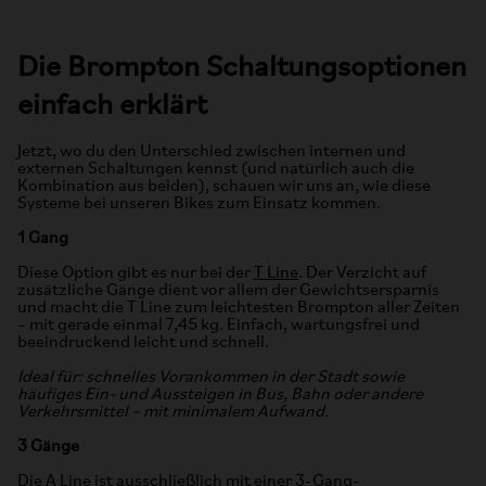
Die Brompton Schaltungsoptionen
einfach erklärt
Jetzt, wo du den Unterschied zwischen internen und
externen Schaltungen kennst (und natürlich auch die
Kombination aus beiden), schauen wir uns an, wie diese
Systeme bei unseren Bikes zum Einsatz kommen.
1 Gang
Diese Option gibt es nur bei der
T Line
. Der Verzicht auf
zusätzliche Gänge dient vor allem der Gewichtsersparnis
und macht die T Line zum leichtesten Brompton aller Zeiten
– mit gerade einmal 7,45 kg. Einfach, wartungsfrei und
beeindruckend leicht und schnell.
Ideal für: schnelles Vorankommen in der Stadt sowie
häufiges Ein- und Aussteigen in Bus, Bahn oder andere
Verkehrsmittel – mit minimalem Aufwand.
3 Gänge
Die
A Line
ist ausschließlich mit einer 3-Gang-