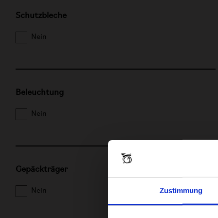
Schutzbleche
Nein
Beleuchtung
Nein
Gepäckträger
Zustimmung
Nein