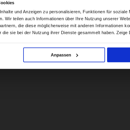
Cookies
For a better experience, please visit our:
halte und Anzeigen zu personalisieren, Funktionen für soziale 
en. Wir teilen auch Informationen über Ihre Nutzung unserer Webs
rtnern, die diese möglicherweise mit anderen Informationen kom
US website
r die sie bei der Nutzung ihrer Dienste gesammelt haben. Zeige 
No, stay here
Anpassen