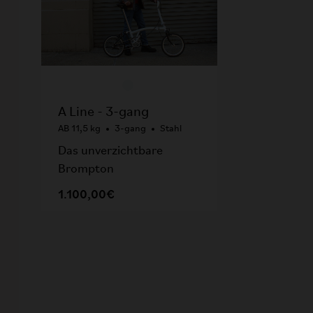
A Line - 3-gang
AB 11,5 kg
3-gang
Stahl
Das unverzichtbare
Brompton
1.100,00€