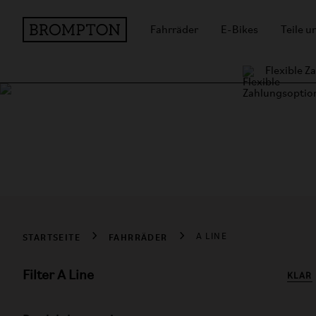
Fahrräder
E-Bikes
Teile 
Flexible 
Brompton A Line B
Kostenlose Lieferung für alle Bestellungen
STARTSEITE
FAHRRÄDER
A LINE
Filter A Line
KLAR