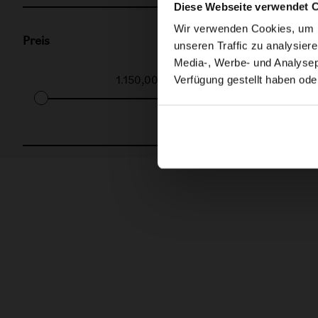
Diese Webseite verwendet 
Wir verwenden Cookies, um In
Preis
unseren Traffic zu analysier
Media-, Werbe- und Analysepa
Verfügung gestellt haben ode
1.150,00€
-
1.150,00€