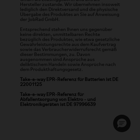
Hersteller zustande. Wir übernehmen insoweit
lediglich den Direktversand und die physische
Übergabe des Produktes an Sie auf Anweisung
der JobRad GmbH.
Entsprechend stehen Ihnen uns gegenüber
keine direkten, unmittelbaren Rechte
bezüglich des Produktes, wie etwa gesetzliche
Gewährleistungsrechte aus dem Kaufvertrag
sowie das Verbraucherwiderrufsrecht gemäß
dieser Bestimmungen, zu. Davon
ausgenommen sind Ansprüche aus
deliktischem Handeln sowie Ansprüche nach
dem Produkthaftungsgesetz.
Take-e-way EPR-Referenz für Batterien ist DE
22001125
Take-e-way EPR-Referenz für
Abfallentsorgung von Elektro - und
Elektronikgeräten ist DE 97996639