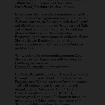
„
Website
“) zugreifen und dort (falls
zutreffend) Produkte kaufen können.
Bitte lesen Sie diese Bestimmungen sorgfältig
durch, bevor Sie irgendeine Komponente der
Website nutzen, da Sie sich durch den Zugriff
auf die Website oder deren Nutzung und (falls
zutreffend) durch den Kauf von Produkten
über die Website mit den folgenden
Bestimmungen einverstanden erklären. Wenn
Sie mit diesen Bestimmungen nicht
einverstanden sind, dürfen Sie die Website
nicht nutzen.
Wir werden alle personenbezogenen Daten,
die uns zur Verfügung gestellt werden, in
Einklang mit unserer
Datenschutzrichtlinie
verarbeiten.
Die Website gehört und wird betrieben von der
Brompton Bicycle Retail Limited, einem in
England und Wales unter der Firmennummer
1261512 registrierten Unternehmen mit
eingetragener Adresse in Unit 1, Ockham
Drive, Greenford, London, UB6 0FD,
Vereinigtes Königreich. Sie können uns auch
unter
support@brompton.com
oder +44
2082 328484 erreichen. In diesen