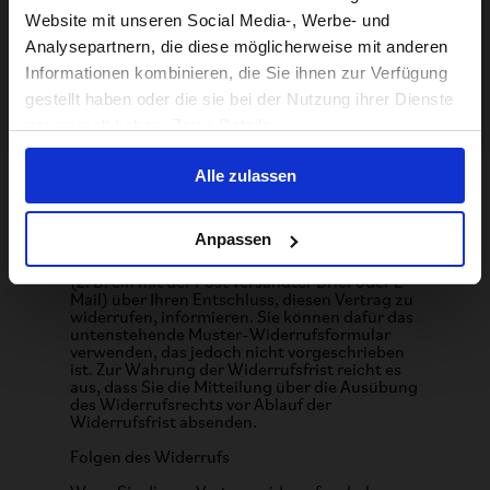
Ihnen folgendes Widerrufsrecht zu:
Website mit unseren Social Media-, Werbe- und
Widerrufsbelehrung
Analysepartnern, die diese möglicherweise mit anderen
US website
Informationen kombinieren, die Sie ihnen zur Verfügung
Widerrufsrecht
gestellt haben oder die sie bei der Nutzung ihrer Dienste
Sie haben das Recht, binnen 14 Tagen ohne
No, stay here
gesammelt haben. Zeige Details
Angabe von Gründen diesen Vertrag zu
widerrufen. Die Widerrufsfrist beträgt 14 Tage
ab dem Tag der Lieferung des Fahrrades. Um
Alle zulassen
das Widerrufsrecht auszuüben, müssen Sie
Brompton Bicycle Retail Limited, Unit 1,
Ockham Drive, Greenford, London, UB6 0FD,
Vereinigtes Königreich,
Anpassen
support@brompton.com oder +44 2082
328484 mittels einer eindeutigen Erklärung
(z. B. ein mit der Post versandter Brief oder E-
Mail) über Ihren Entschluss, diesen Vertrag zu
widerrufen, informieren. Sie können dafür das
untenstehende Muster-Widerrufsformular
verwenden, das jedoch nicht vorgeschrieben
ist. Zur Wahrung der Widerrufsfrist reicht es
aus, dass Sie die Mitteilung über die Ausübung
des Widerrufsrechts vor Ablauf der
Widerrufsfrist absenden.
Folgen des Widerrufs