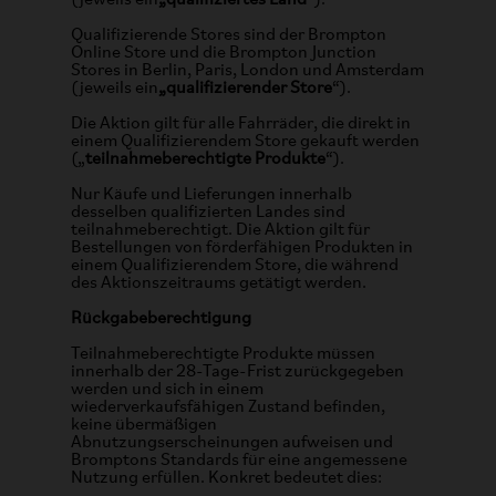
(jeweils ein
„qualifiziertes Land
“).
Qualifizierende Stores sind der Brompton
Online Store und die Brompton Junction
Stores in Berlin, Paris, London und Amsterdam
(jeweils ein
„qualifizierender Store
“).
Die Aktion gilt für alle Fahrräder, die direkt in
einem Qualifizierendem Store gekauft werden
(„
teilnahmeberechtigte Produkte
“).
Nur Käufe und Lieferungen innerhalb
desselben qualifizierten Landes sind
teilnahmeberechtigt. Die Aktion gilt für
Bestellungen von förderfähigen Produkten in
einem Qualifizierendem Store, die während
des Aktionszeitraums getätigt werden.
Rückgabeberechtigung
Teilnahmeberechtigte Produkte müssen
innerhalb der 28-Tage-Frist zurückgegeben
werden und sich in einem
wiederverkaufsfähigen Zustand befinden,
keine übermäßigen
Abnutzungserscheinungen aufweisen und
Bromptons Standards für eine angemessene
Nutzung erfüllen. Konkret bedeutet dies: