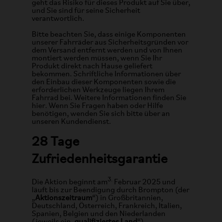
geht das Risiko für dieses Produkt auf Sie über,
und Sie sind für seine Sicherheit
verantwortlich.
Bitte beachten Sie, dass einige Komponenten
unserer Fahrräder aus Sicherheitsgründen vor
dem Versand entfernt werden und von Ihnen
montiert werden müssen, wenn Sie Ihr
Produkt direkt nach Hause geliefert
bekommen. Schriftliche Informationen über
den Einbau dieser Komponenten sowie die
erforderlichen Werkzeuge liegen Ihrem
Fahrrad bei. Weitere Informationen finden Sie
hier. Wenn Sie Fragen haben oder Hilfe
benötigen, wenden Sie sich bitte über an
unseren Kundendienst.
28 Tage
Zufriedenheitsgarantie
3.
Die Aktion beginnt am
Februar 2025 und
läuft bis zur Beendigung durch Brompton (der
„
Aktionszeitraum
“) in Großbritannien,
Deutschland, Österreich, Frankreich, Italien,
Spanien, Belgien und den Niederlanden