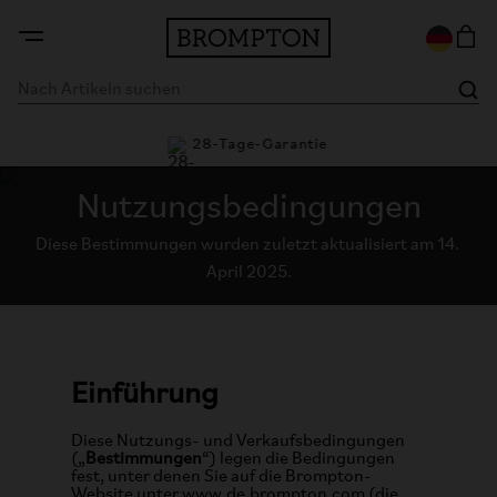
28-Tage-Garantie
Flexi
Nutzungsbedingungen
Diese Bestimmungen wurden zuletzt aktualisiert am 14. 
April 2025.
Einführung
Diese Nutzungs- und Verkaufsbedingungen
(„
Bestimmungen
“) legen die Bedingungen
fest, unter denen Sie auf die Brompton-
Website unter www.de.brompton.com (die