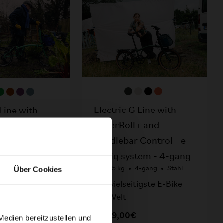
Electric G Line with
 Line with
SuperRoll+ and
+ - e-Motiq
Handlebar Control - e-
4-gang
-gang
Stahl
Motiq system - 4-gang
l, made
AB 19,5 kg
4-gang
Stahl
Über Cookies
Das vielseitigste E-Bike
der Welt
00€
4.249,00€
Medien bereitzustellen und