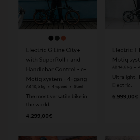
Electric G Line City+
Electric T 
with SuperRoll+ and
Motiq sys
AB 14,6 kg
Handlebar Control - e-
Ultralight.
Motiq system - 4-gang
Electric.
AB 19,5 kg
4-speed
Steel
6.999,00€
The most versatile bike in
the world.
4.299,00€