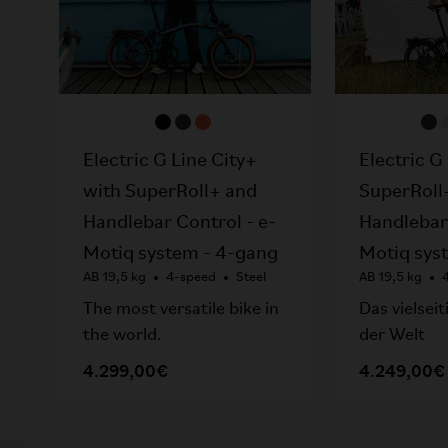
Electric G
Electric G Line City+
SuperRoll
with SuperRoll+ and
Handlebar 
Handlebar Control - e-
Motiq sys
Motiq system - 4-gang
AB 19,5 kg
AB 19,5 kg
4-speed
Steel
Das vielsei
The most versatile bike in
der Welt
the world.
4.249,00€
4.299,00€