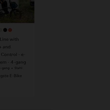
 Line with
+ and
Control - e-
tem - 4-gang
4-gang
Stahl
tigste E-Bike