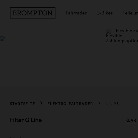
Fahrräder
E-Bikes
Teile 
Flexible 
Electric G Line k
Das vielseitigste E-Bike der Welt. Das erste Brompton, das s
STARTSEITE
ELEKTRO-FALTRÄDER
G LINE
Filter G Line
KLAR