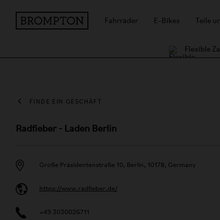
Fahrräder
E-Bikes
Teile 
Flexible 
FINDE EIN GESCHÄFT
Radfieber - Laden Berlin
Große Präsidentenstraße 10, Berlin, 10178, Germany
https://www.radfieber.de/
+49 3030026711